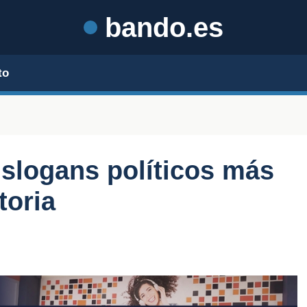
bando.es
to
 slogans políticos más
toria