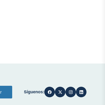
Síguenos:
r