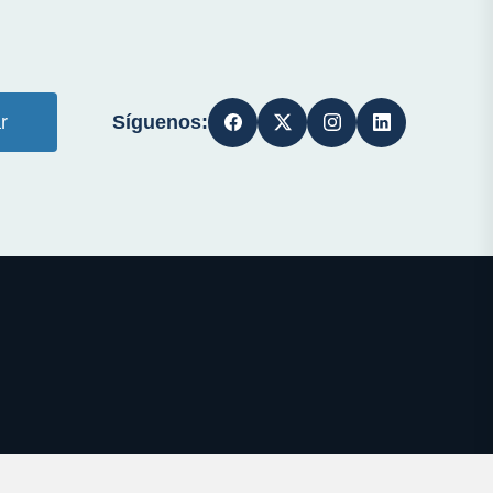
Síguenos:
r