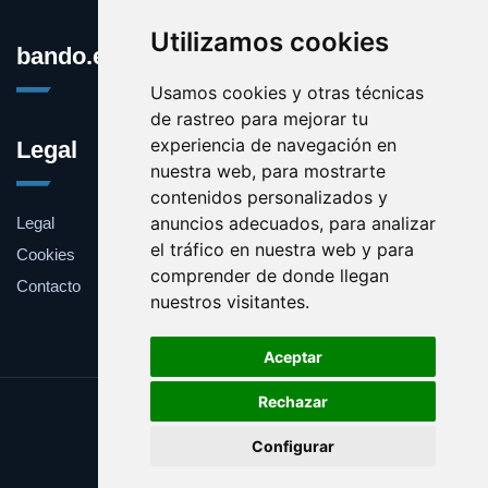
Utilizamos cookies
bando.es
Usamos cookies y otras técnicas
de rastreo para mejorar tu
experiencia de navegación en
Legal
nuestra web, para mostrarte
contenidos personalizados y
anuncios adecuados, para analizar
Legal
el tráfico en nuestra web y para
Cookies
comprender de donde llegan
Contacto
nuestros visitantes.
Aceptar
Rechazar
Update cookies preferences
Configurar
Copyright © 2025 bando.es