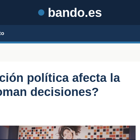
bando.es
to
ión política afecta la
toman decisiones?