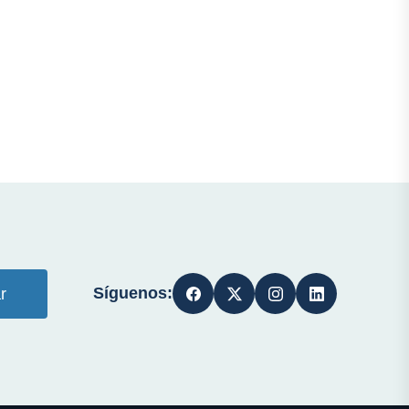
Síguenos:
r