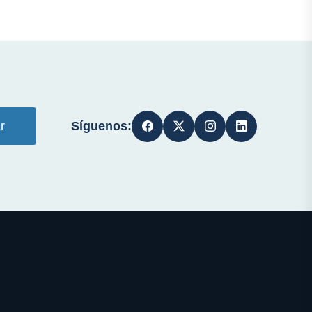
Síguenos:
r