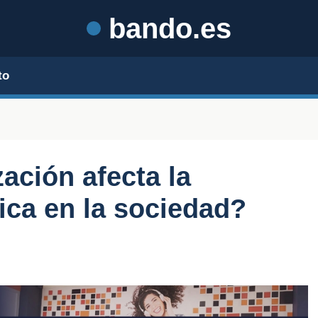
bando.es
to
ación afecta la
tica en la sociedad?