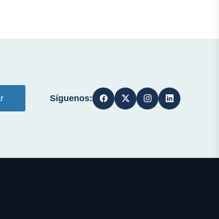
Síguenos:
r