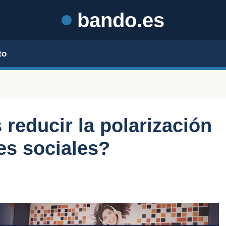
bando.es
to
educir la polarización
des sociales?