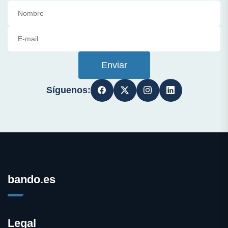
Enviar
Síguenos:
bando.es
Legal